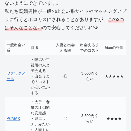
ないようにできています。
私たち既婚男性が一般の出会い系サイトやマッチングアプ
リに行くとボロカスにされることがありますが、
この3つ
はそんなことない
ので安心してください(^^♪
一般出会い
人妻と出会
出会えるま
特徴
Genの評価
系
える率
でのコスト
・幅広い年
齢層の人と
出会える
ワクワクメ
3,000円く
・出会うま
◎
★★★★★
ール
らい
でのコスト
が安い気が
する
・大手、老
舗の圧倒的
な安定感
3,500円く
PCMAX
・即エッ
〇
★★★★
らい
チ、みたい
な人妻もい