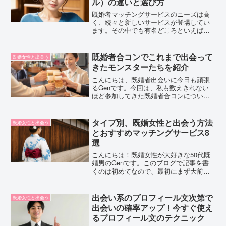
ル）の違いと選び方
既婚者マッチングサービスのニーズは高
く、続々と新しいサービスが登場してい
ます。その中でも有名どころといえば、
この3つでしょうね。
HealmateCuddle（カドル）既婚者クラブ
他にもありますね。afternoonとかマリー
既婚者合コンでこれまで出会って
既婚女性と出会う
ゴーとか。まだ実...
きたモンスターたちを紹介
こんにちは、既婚者出会いに今日も頑張
るGenです。今回は、私も数えきれない
ほど参加してきた既婚者合コンについて
のお話をしたいと思います。今回のテー
マは、モンスター。男女ともに変なのが
必ずいます。私は男なので、特に気にな
タイプ別、既婚女性と出会う方法
既婚女性と出会う
るのは人妻のモンスター...
とおすすめマッチングサービス8
選
こんにちは！既婚女性が大好きな50代既
婚男のGenです。このブログで記事を書
くのは初めてなので、最初にまず大前提
として「既婚女性との出会い方」をタイ
プ別に解説したいと思います。これは私
Genが結婚してから100人以上と大人のお
出会い系のプロフィール文次第で
既婚女性と出会う
付き合いをして...
出会いの確率アップ！今すぐ使え
るプロフィール文のテクニック