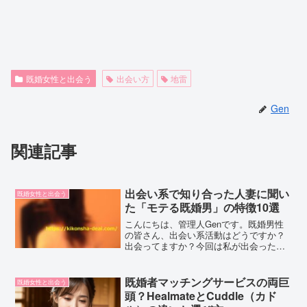
既婚女性と出会う
出会い方
地雷
Gen
関連記事
出会い系で知り合った人妻に聞い
既婚女性と出会う
た「モテる既婚男」の特徴10選
こんにちは、管理人Genです。既婚男性
の皆さん、出会い系活動はどうですか？
出会ってますか？今回は私が出会った人
妻に「モテる既婚男」について聞いてみ
ました。これは意外に気づきが多くて私
も目からウロコだったので、そのお話を
既婚者マッチングサービスの両巨
既婚女性と出会う
公開したいと思います。...
頭？HealmateとCuddle（カド