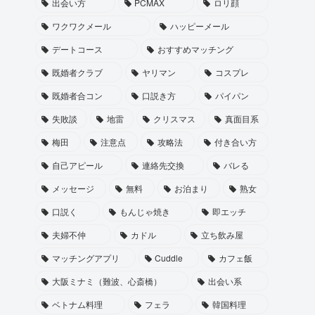
出会い方
PCMAX
ロリ顔
ワクワクメール
ハッピーメール
デートコース
おすすめマッチング
既婚者クラブ
ヤリマン
コスプレ
既婚者合コン
口説き方
パイパン
失敗談
地雷
クリスマス
真面目系
梅田
注意点
攻略法
付き合い方
自己アピール
連絡先交換
バレる
メッセージ
無料
お泊まり
熟女
口説く
もんじゃ焼き
即エッチ
夫婦不仲
カドル
立ち飲み屋
マッチングアプリ
Cuddle
カフェ飯
大阪ミナミ（難波、心斎橋）
出会い系
ベトナム料理
フェラ
韓国料理